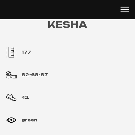
KESHA
177
82-68-87
42
green